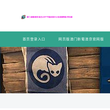
首页登录入口
网页版澳门新葡澳京官网版