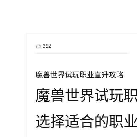
352
魔兽世界试玩职业直升攻略
魔兽世界试玩
选择适合的职