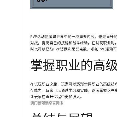
PVP活动是魔兽世界中的一项重要内容，也是直升
对战，提高自己的技能和战斗经验。在试玩职业时，
时也可以获取PVP奖励和荣誉点数。参加PVP活动
掌握职业的高
在试玩职业之后，玩家可以逐渐掌握职业的高级技
存能力。玩家可以通过学习和实践，逐渐掌握这些
让玩家在直升过程中更加强大。
澳门新葡澳京官网版