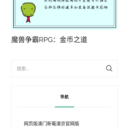
魔兽争霸RPG：金币之道
搜索...
导航
网页版澳门新葡澳京官网版