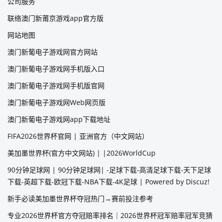
公司服务
联络澳门新莆京游戏app官方版
网站地图
澳门新葡电子游戏网官方网站
澳门新葡电子游戏网手机版入口
澳门新葡电子游戏网手机版官网
澳门新葡电子游戏网Web网页版
澳门新葡电子游戏网app下载地址
FIFA2026世界杯官网 | 亚洲官方（中文网站）
美加墨世界杯(官方中文网站) | |2026WorldCup
90分钟足球网 | 90分钟足球网| -足球下载-高清足球下载-天下足球
下载-英超下载-欧冠下载-NBA下载-4K足球 | Powered by Discuz!
新手必读美加墨世界杯夺冠热门→赛前投注参考
专业2026世界杯官方夺冠赔率排名｜2026世界杯冠军赔率冠军竞猜