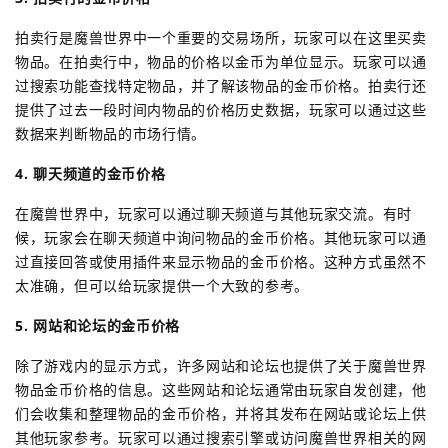
拍卖行是魔兽世界中一个重要的交易场所，玩家可以在这里买卖
物品。在拍卖行中，物品的价格以金币为单位显示。玩家可以通
过搜索功能查找特定物品，并了解该物品的金币价格。拍卖行还
提供了过去一段时间内物品的价格历史数据，玩家可以通过这些
数据来判断物品的市场行情。
4. 聊天频道的金币价格
在魔兽世界中，玩家可以通过聊天频道与其他玩家交流。有时
候，玩家会在聊天频道中询问物品的金币价格。其他玩家可以通
过直接回答或使用插件来显示物品的金币价格。这种方式虽然不
太准确，但可以给玩家提供一个大致的参考。
5. 网站和论坛的金币价格
除了游戏内的显示方式，许多网站和论坛也提供了关于魔兽世界
物品金币价格的信息。这些网站和论坛通常由玩家自发创建，他
们会收集和整理物品的金币价格，并将其发布在网站或论坛上供
其他玩家参考。玩家可以通过搜索引擎或访问魔兽世界相关的网