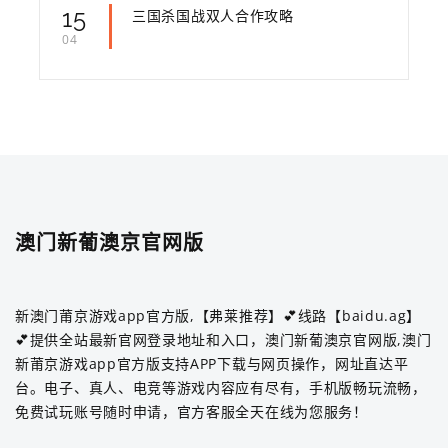
15
三国杀国战双人合作攻略
04
澳门新葡澳京官网版
新澳门莆京游戏app官方版,【弗莱推荐】💕线路【baidu.ag】
💕提供全站最新官网登录地址和入口，澳门新葡澳京官网版,澳门
新莆京游戏app官方版支持APP下载与网页操作，网址直达平
台。电子、真人、电竞等游戏内容应有尽有，手机版畅玩流畅，
免费试玩账号随时申请，官方客服全天在线为您服务！