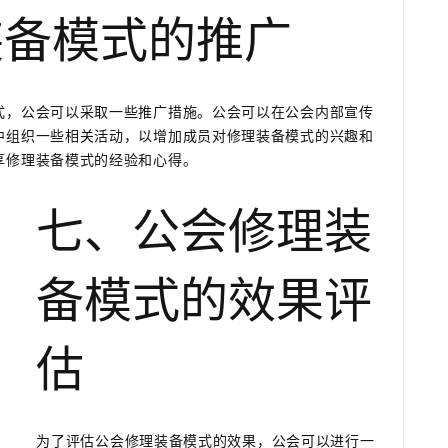
装备模式的推广
式，公会可以采取一些推广措施。公会可以在公会内部宣传
中组织一些相关活动，以增加成员对修理装备模式的兴趣和
享修理装备模式的经验和心得。
七、公会修理装
备模式的效果评
估
为了评估公会修理装备模式的效果，公会可以进行一