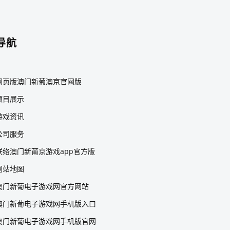
导航
网页版澳门新葡澳京官网版
项目展示
游戏资讯
公司服务
联络澳门新莆京游戏app官方版
网站地图
澳门新葡电子游戏网官方网站
澳门新葡电子游戏网手机版入口
澳门新葡电子游戏网手机版官网