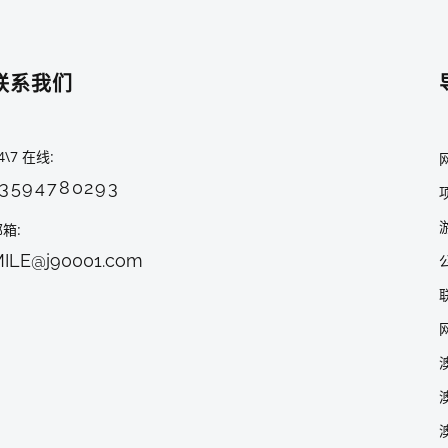
联系我们
4\7 在线
13594780293
邮箱
ILE@j90001.com