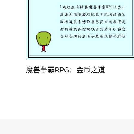
魔兽争霸RPG：金币之道