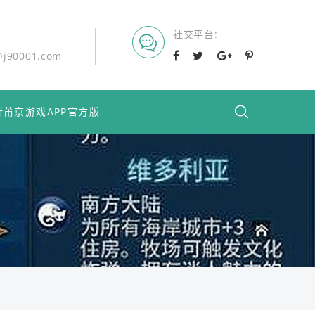
社交平台
@j90001.com
莆京游戏APP官方版