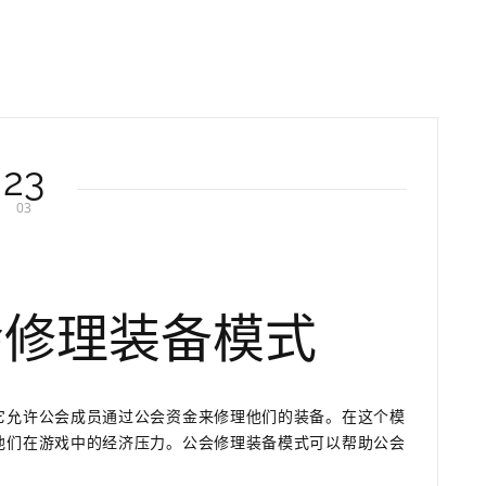
23
03
会修理装备模式
它允许公会成员通过公会资金来修理他们的装备。在这个模
他们在游戏中的经济压力。公会修理装备模式可以帮助公会