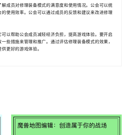
了解成员对修理装备模式的满意度和使用情况。公会可以统
金的使用效率。公会可以通过成员的反馈和建议来改进修理
它可以帮助公会成员减轻经济负担，提高游戏体验。要开启
取一些措施来管理和推广。通过评估修理装备模式的效果，
提供更好的游戏体验。