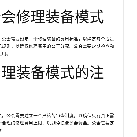
公会修理装备模式
。公会需要设定一个修理装备的费用标准，以确定每个成员
配规则，以确保修理费用的公正分配。公会需要定期检查和
使用。
修理装备模式的注
项。公会需要建立一个严格的审查制度，以确保只有真正需
个合理的修理费用上限，以避免浪费公会资金。公会需要定
度。