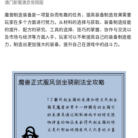
澳门新葡澳京官网版
魔兽制造装备是一项复杂而有趣的任务，提高装备制造效果需要
玩家在多个方面进行努力。从材料的选择与获取、装备制造技能
的提升、配方的研究、工具的选择、技巧的掌握、协作与交流以
及市场与经济等方面入手，玩家可以不断提高自己的装备制造能
力，制造出更加强大的装备，提升自己在游戏中的战斗力。