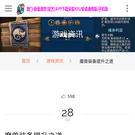
游戏资讯
首页
游戏资讯
魔兽装备提升之道
598
28
03