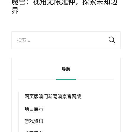
魔兽：视角无限延伸，探索未知边
界
搜索...
导航
网页版澳门新葡澳京官网版
项目展示
游戏资讯