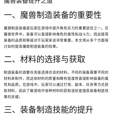
魔兽装备提升之道
一、魔兽制造装备的重要性
魔兽制造装备是玩家在游戏中提升角色实力的重要途径之一。在
魔兽世界中，装备可以直接影响角色的属性和战斗力，因此提高
装备的品质和等级对于玩家来说非常重要。本文将从多个方面探
讨如何提高魔兽制造装备的效果。
二、材料的选择与获取
制造装备的首要任务是选择合适的材料。不同的装备需要不同的
材料来制作，而这些材料的质量和稀有程度将直接影响装备的属
性和品质。在游戏中，玩家可以通过打怪、副本、任务等方式获
取材料，因此了解游戏中各种材料的获取途径是提高装备制造效
果的关键。
三、装备制造技能的提升