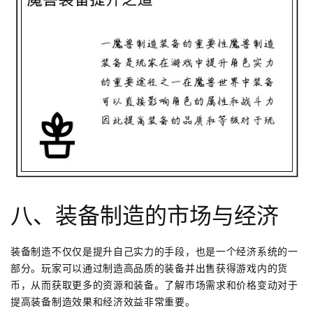
八、装备制造的市场与经济
装备制造不仅仅是提升自己实力的手段，也是一个经济系统的一
部分。玩家可以通过制造高品质的装备并出售获得游戏内的货
币，从而获取更多的资源和装备。了解市场需求和价格变动对于
提高装备制造效果和经济效益非常重要。