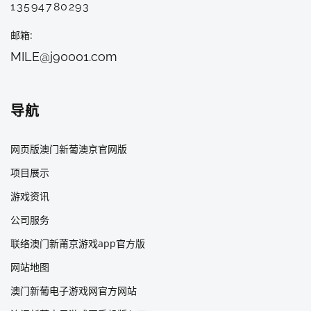
13594780293
邮箱
MILE@j90001.com
导航
网页版澳门新葡澳京官网版
项目展示
游戏资讯
公司服务
联络澳门新莆京游戏app官方版
网站地图
澳门新葡电子游戏网官方网站