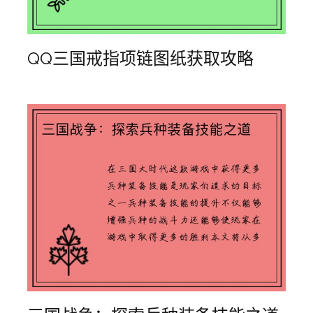
QQ三国戒指项链图纸获取攻略