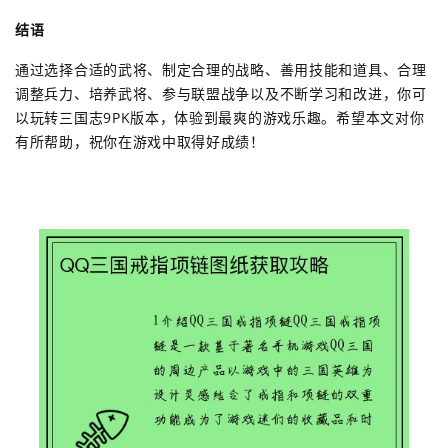
结语
通过选择合适的武将、制定合理的战略、善用技能和道具、合理
调整兵力、培养武将、参与联盟战争以及不断学习和改进，你可
以玩转三国志9PK版本，体验到最爽的游戏乐趣。希望本文对你
有所帮助，祝你在游戏中取得好成绩！