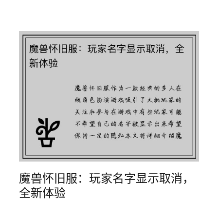
魔兽怀旧服：玩家名字显示取消，
全新体验