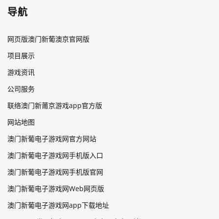
导航
网页版澳门新葡澳京官网版
项目展示
游戏资讯
公司服务
联络澳门新莆京游戏app官方版
网站地图
澳门新葡电子游戏网官方网站
澳门新葡电子游戏网手机版入口
澳门新葡电子游戏网手机版官网
澳门新葡电子游戏网Web网页版
澳门新葡电子游戏网app下载地址