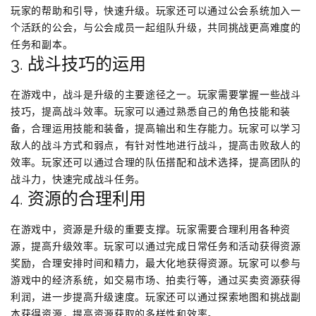
玩家的帮助和引导，快速升级。玩家还可以通过公会系统加入一
个活跃的公会，与公会成员一起组队升级，共同挑战更高难度的
任务和副本。
3. 战斗技巧的运用
在游戏中，战斗是升级的主要途径之一。玩家需要掌握一些战斗
技巧，提高战斗效率。玩家可以通过熟悉自己的角色技能和装
备，合理运用技能和装备，提高输出和生存能力。玩家可以学习
敌人的战斗方式和弱点，有针对性地进行战斗，提高击败敌人的
效率。玩家还可以通过合理的队伍搭配和战术选择，提高团队的
战斗力，快速完成战斗任务。
4. 资源的合理利用
在游戏中，资源是升级的重要支撑。玩家需要合理利用各种资
源，提高升级效率。玩家可以通过完成日常任务和活动获得资源
奖励，合理安排时间和精力，最大化地获得资源。玩家可以参与
游戏中的经济系统，如交易市场、拍卖行等，通过买卖资源获得
利润，进一步提高升级速度。玩家还可以通过探索地图和挑战副
本获得资源，提高资源获取的多样性和效率。