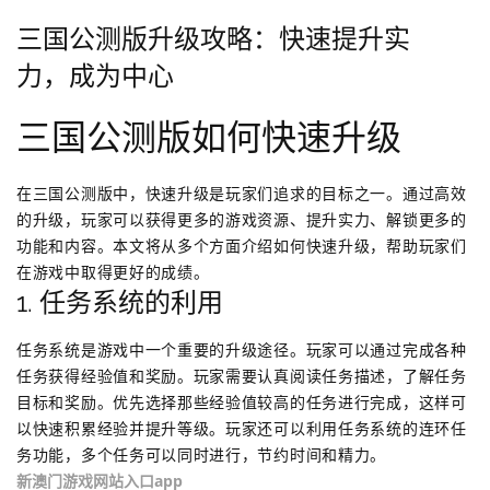
三国公测版升级攻略：快速提升实
力，成为中心
三国公测版如何快速升级
在三国公测版中，快速升级是玩家们追求的目标之一。通过高效
的升级，玩家可以获得更多的游戏资源、提升实力、解锁更多的
功能和内容。本文将从多个方面介绍如何快速升级，帮助玩家们
在游戏中取得更好的成绩。
1. 任务系统的利用
任务系统是游戏中一个重要的升级途径。玩家可以通过完成各种
任务获得经验值和奖励。玩家需要认真阅读任务描述，了解任务
目标和奖励。优先选择那些经验值较高的任务进行完成，这样可
以快速积累经验并提升等级。玩家还可以利用任务系统的连环任
务功能，多个任务可以同时进行，节约时间和精力。
新澳门游戏网站入口app