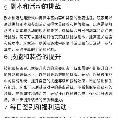
5. 副本和活动的挑战
副本和活动是游戏中提供丰富内容和奖励的重要途径。玩家可以
通过挑战副本和参加活动获得大量经验和掉落物品。玩家需要熟
悉各个副本和活动的规则和要求，选择适合自己的副本和活动进
行挑战。玩家可以通过与其他玩家组队挑战副本，提高通关速度
和成功率。玩家还可以关注游戏中的限时活动和节日活动，参与
其中，获得丰厚的奖励和经验。
6. 技能和装备的提升
技能和装备是玩家提升实力的重要因素。玩家需要不断提升自己
的技能和装备水平，以应对更高难度的挑战。玩家可以通过游戏
中的技能系统，提升自己的技能等级和技能效果，增加输出和生
存能力。玩家可以通过游戏中的装备系统，不断获取更高级别的
装备，提高属性和战斗力。玩家还可以通过合成、强化和升级装
备，进一步提升装备的品质和能力。
7. 每日签到和福利活动