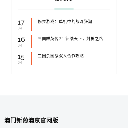
17
修罗游戏：单机中的战斗狂潮
04
16
三国群英传7：征战天下，封神之路
04
15
三国杀国战双人合作攻略
04
澳门新葡澳京官网版