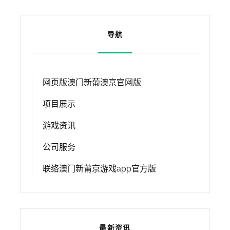
导航
网页版澳门新葡澳京官网版
项目展示
游戏资讯
公司服务
联络澳门新莆京游戏app官方版
最新资讯